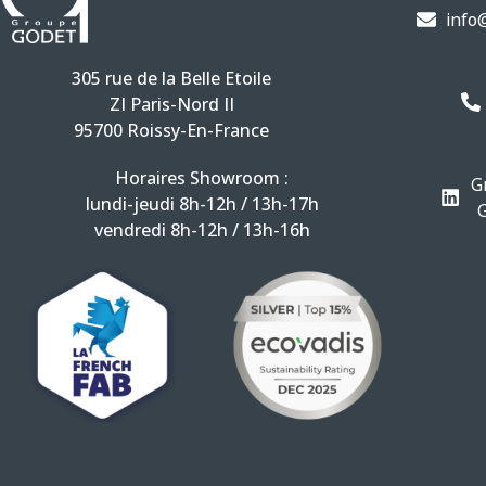
info
N
C
si
&
305 rue de la Belle Etoile
T
La
ZI Paris-Nord II
cord
95700 Roissy-En-France
GO
C
Le
Horaires Showroom :
G
Gro
lundi-jeudi 8h-12h / 13h-17h
C
GO
vendredi 8h-12h / 13h-16h
E
Nos
S
catal
e
h
Man
loca
A
myMan
Acc
Maint
&
& Cont
Qui
Savoi