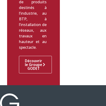
de produits
destinés à
l’industrie, au
BTP, à
l’installation de
réseaux, aux
travaux en
hauteur et au
spectacle.
Découvrir
le Groupe
GODET